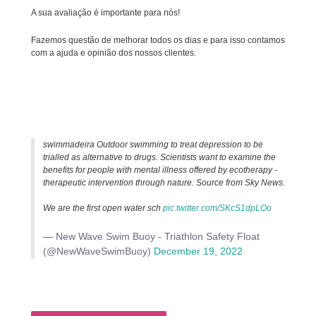
A sua avaliação é importante para nós!
Fazemos questão de melhorar todos os dias e para isso contamos
com a ajuda e opinião dos nossos clientes.
swimmadeira Outdoor swimming to treat depression to be
trialled as alternative to drugs. Scientists want to examine the
benefits for people with mental illness offered by ecotherapy -
therapeutic intervention through nature. Source from Sky News.
We are the first open water sch
pic.twitter.com/SKcS1dpLOo
— New Wave Swim Buoy - Triathlon Safety Float
(@NewWaveSwimBuoy)
December 19, 2022